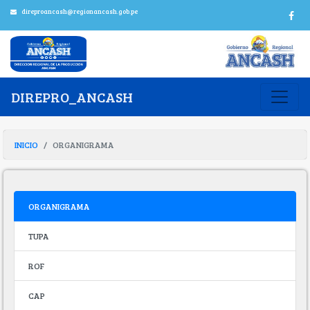
direproancash@regionancash.gob.pe
DIREPRO_ANCASH
INICIO
ORGANIGRAMA
ORGANIGRAMA
TUPA
ROF
CAP