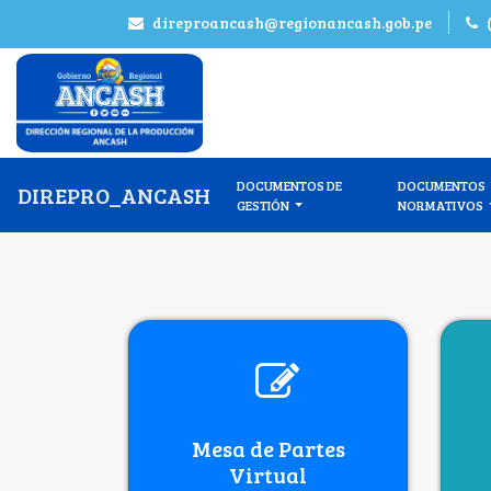
direproancash@regionancash.gob.pe
DOCUMENTOS DE
DOCUMENTOS
DIREPRO_ANCASH
GESTIÓN
NORMATIVOS
Mesa de Partes
Virtual